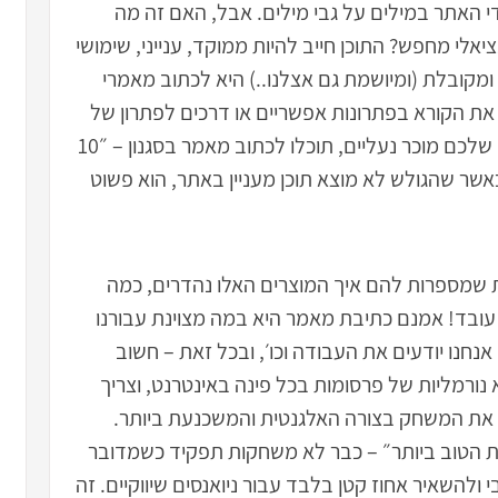
האתר במילים על גבי מילים. אבל, האם זה מה
י מחפש? התוכן חייב להיות ממוקד, ענייני, שימושי
ומקובלת (ומיושמת גם אצלנו..) היא לכתוב מאמרי
לומר, למקד את הקורא בפתרונות אפשריים או דרכים לפתרון של
בעיה/ התלבטות מסויימת. למשל, אם העסק שלכם מוכר נעליים, תוכלו לכתוב מאמר בסגנון – ״10
אשר שהגולש לא מוצא תוכן מעניין באתר, הוא פשוט
 שמספרות להם איך המוצרים האלו נהדרים, כמה
 עובד! אמנם כתיבת מאמר היא במה מצוינת עבורנו
 אנחנו יודעים את העבודה וכו׳, ובכל זאת – חשוב
 נורמליות של פרסומות בכל פינה באינטרנט, וצריך
 את המשחק בצורה האלגנטית והמשכנעת ביותר.
ות הטוב ביותר״ – כבר לא משחקות תפקיד כשמדובר
 ולהשאיר אחוז קטן בלבד עבור ניואנסים שיווקיים. זה