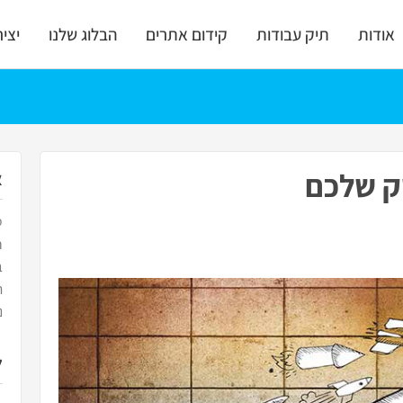
אודות
תיק עבודות
קידום אתרים
הבלוג שלנו
יצי
ק שלכם
א
ס
ח
ב
ה
נ
ל